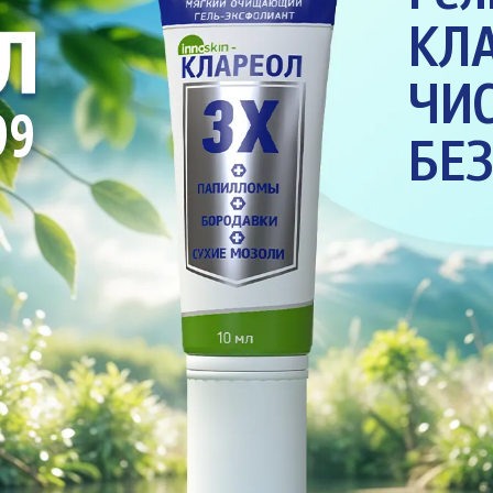
КЛ
ЧИ
99
БЕ