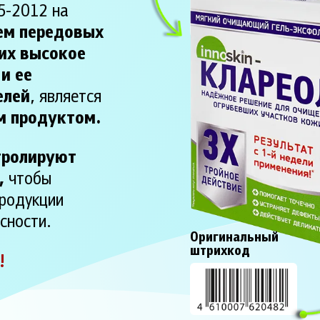
5-2012 на
ем передовых
их высокое
и ее
елей
, является
м продуктом.
тролируют
,
чтобы
продукции
сности.
Оригинальный
штрихкод
!