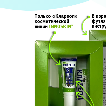
Только «Клареол»
В кор
косметической
футля
инстр
линии
INNOSKIN
®