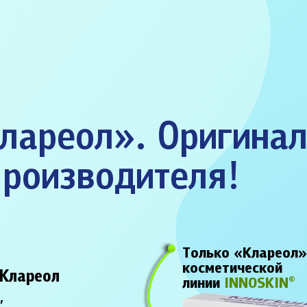
лареол». Оригина
производителя!
Только «Клареол
й
косметической
Клареол
линии
INNOSKIN
®
,