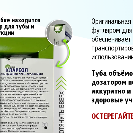
обке находится
Оригинальная 
р для тубы и
футляром для 
укции
обеспечивает 
транспортиров
использовани
Туба объёмо
дозатором п
аккуратно и 
здоровые уч
ОСТЕРЕГАЙТ